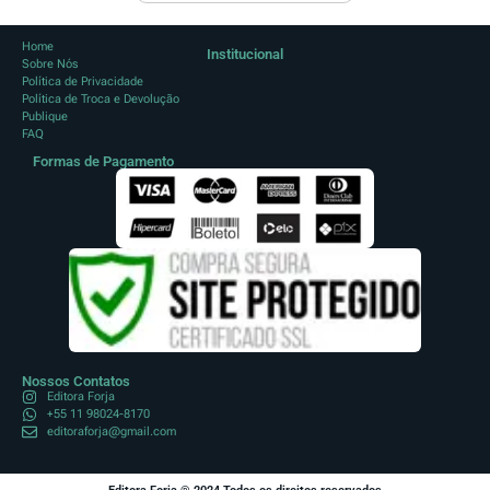
Home
Institucional
Sobre Nós
Política de Privacidade
Política de Troca e Devolução
Publique
FAQ
Formas de Pagamento
Nossos Contatos
Editora Forja
+55 11 98024-8170
editoraforja@gmail.com