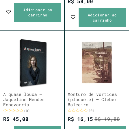
R$
58,00
de
0
5
de
Adicionar ao
5
carrinho
Adicionar ao
carrinho
A quase louca –
Monturo de vórtices
Jaqueline Mendes
(plaquete) – Cleber
Echevarria
Baleeiro
(0)
(0)
Avaliação
Avaliação
R$
45,00
R$
16,15
R$
19,00
0
0
de
de
5
5