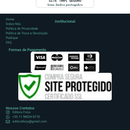
SITE 100% SEGURO
Seus dados protegidos
Home
Institucional
Sobre Nós
Política de Privacidade
Política de Troca e Devolução
Publique
FAQ
Formas de Pagamento
Nossos Contatos
Editora Forja
+55 11 98024-8170
editoraforja@gmail.com