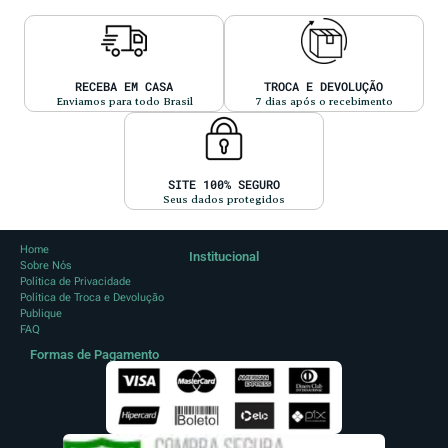
RECEBA EM CASA
TROCA E DEVOLUÇÃO
Enviamos para todo Brasil
7 dias após o recebimento
SITE 100% SEGURO
Seus dados protegidos
Home
Institucional
Sobre Nós
Política de Privacidade
Política de Troca e Devolução
Publique
FAQ
Formas de Pagamento