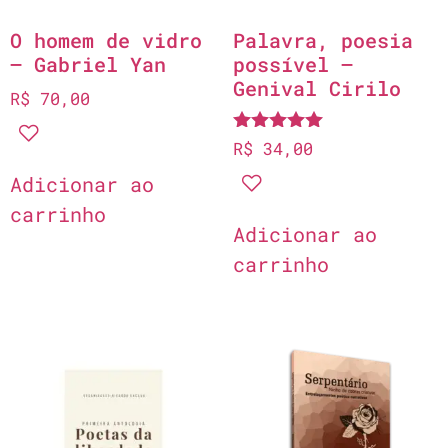
O homem de vidro
Palavra, poesia
– Gabriel Yan
possível –
Genival Cirilo
R$
70,00
Avaliação
R$
34,00
5.00
de 5
Adicionar ao
carrinho
Adicionar ao
carrinho