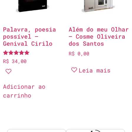
Palavra, poesia
Além do meu Olhar
possível –
– Cosme Oliveira
Genival Cirilo
dos Santos
R$
0,00
Avaliação
R$
34,00
5.00
Leia mais
de 5
Adicionar ao
carrinho